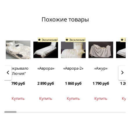
Похожие товары
Эксклюзив!
Эксклюзив!
Экс
Покрывало
«Аврора»
«Аврора-2»
«Ажур»
«Ариа
"Лючия"
790 руб
2 890 руб
1 860 руб
1 790 руб
1 200
Купить
Купить
Купить
Купить
Куп