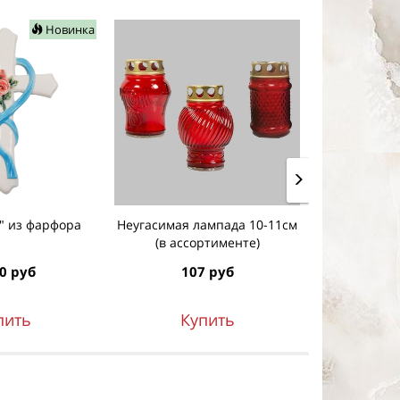
Новинка
а" из фарфора
Неугасимая лампада 10-11см
Неугасимая 
(в ассортименте)
ассо
0 руб
107 руб
11
пить
Купить
К