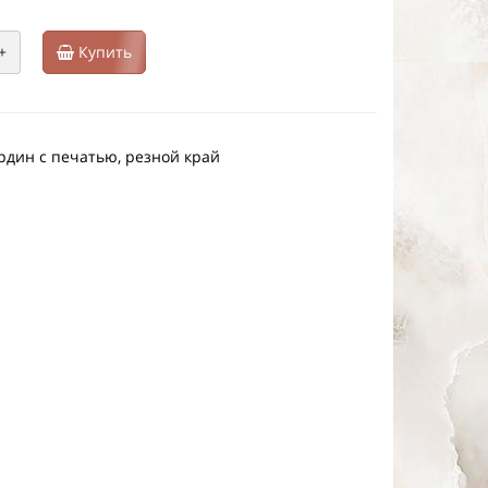
+
Купить
рдин с печатью, резной край