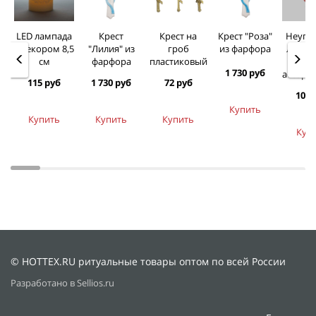
LED лампада
Крест
Крест на
Крест "Роза"
Неуга
с декором 8,5
"Лилия" из
гроб
из фарфора
лампад
см
фарфора
пластиковый
11см
1 730 руб
ассорт
115 руб
1 730 руб
72 руб
107 
Купить
Купить
Купить
Купить
Куп
© HOTTEX.RU ритуальные товары оптом по всей России
Разработано в Sellios.ru