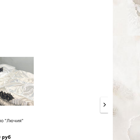
о "Лючия"
 руб