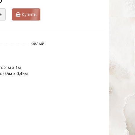
+
Купить
белый
: 2 м х 1м
 0,5м х 0,45м