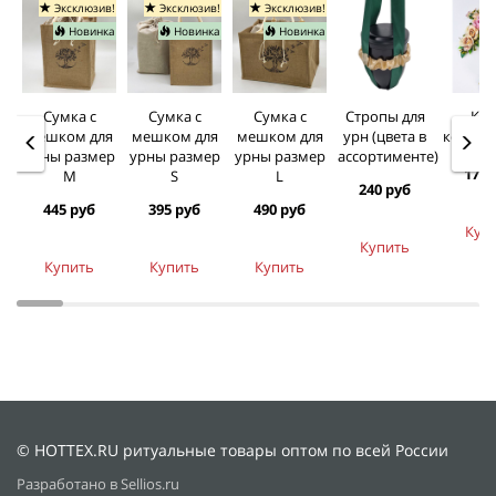
Эксклюзив!
Эксклюзив!
Эксклюзив!
Новинка
Новинка
Новинка
Сумка с
Сумка с
Сумка с
Стропы для
Кре
мешком для
мешком для
мешком для
урн (цвета в
колумб
урны размер
урны размер
урны размер
ассортименте)
170 
M
S
L
240 руб
445 руб
395 руб
490 руб
Куп
Купить
Купить
Купить
Купить
© HOTTEX.RU ритуальные товары оптом по всей России
Разработано в Sellios.ru