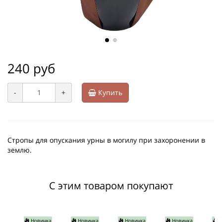
240 руб
-
+
Купить
Стропы для опускания урны в могилу при захоронении в
землю.
С этим товаром покупают
Новинка
Новинка
Новинка
Новинка
Н