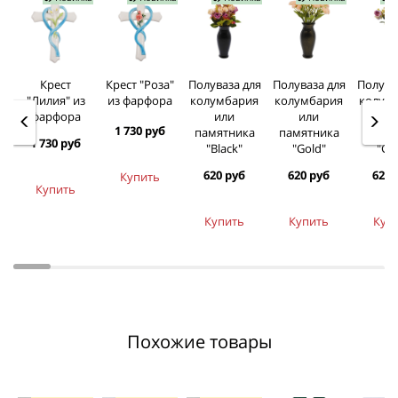
Крест
Крест "Роза"
Полуваза для
Полуваза для
Полува
"Лилия" из
из фарфора
колумбария
колумбария
колум
фарфора
или
или
ил
1 730 руб
памятника
памятника
памят
1 730 руб
"Black"
"Gold"
"Gr
620 руб
620 руб
620 
Купить
Купить
Купить
Купить
Куп
Похожие товары