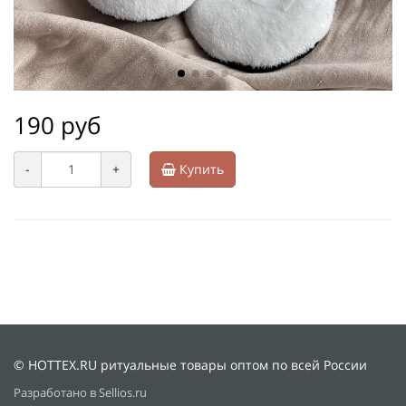
190 руб
-
+
Купить
© HOTTEX.RU ритуальные товары оптом по всей России
Разработано в Sellios.ru