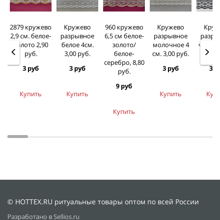
2879 кружево
Кружево
960 кружево
Кружево
Круж
2,9 см. белое-
разрывное
6,5 см белое-
разрывное
разры
золото 2,90
белое 4см.
золото/
молочное 4
черное
руб.
3,00 руб.
белое-
см. 3,00 руб.
3,00 
серебро, 8,80
3 руб
3 руб
3 руб
3 р
руб.
9 руб
Купить
Купить
Купить
Куп
Купить
© HOTTEX.RU ритуальные товары оптом по всей России
Разработано в Sellios.ru