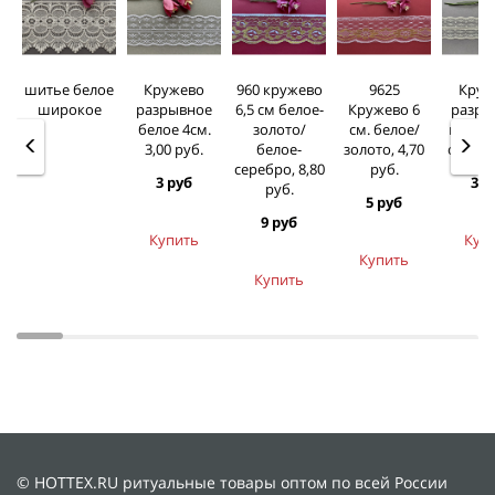
шитье белое
Кружево
960 кружево
9625
Круж
широкое
разрывное
6,5 см белое-
Кружево 6
разры
белое 4см.
золото/
см. белое/
молоч
3,00 руб.
белое-
золото, 4,70
см. 3,0
серебро, 8,80
руб.
3 руб
3 р
руб.
5 руб
9 руб
Купить
Куп
Купить
Купить
© HOTTEX.RU ритуальные товары оптом по всей России