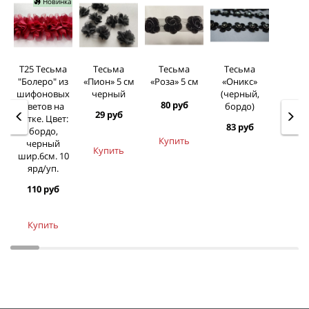
Новинка
Т25 Тесьма
Тесьма
Тесьма
Тесьма
"Болеро" из
«Пион» 5 см
«Роза» 5 см
«Оникс»
шифоновых
черный
(черный,
80 руб
цветов на
бордо)
29 руб
сетке. Цвет:
83 руб
бордо,
Купить
черный
Купить
шир.6см. 10
ярд/уп.
110 руб
Купить