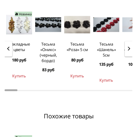
Новинка
Накладные
Тесьма
Тесьма
Тесьма
Тес
цветы
«Оникс»
«Роза» 5 см
«Шанель»
«Нуар»
(черный,
5см
бор
180 руб
80 руб
бордо)
135 руб
105 
83 руб
Купить
Купить
Купить
Похожие товары