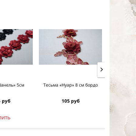
Шанель» 5см
Тесьма «Нуар» 8 см бордо
Тесьма 
 руб
105 руб
10
пить
К