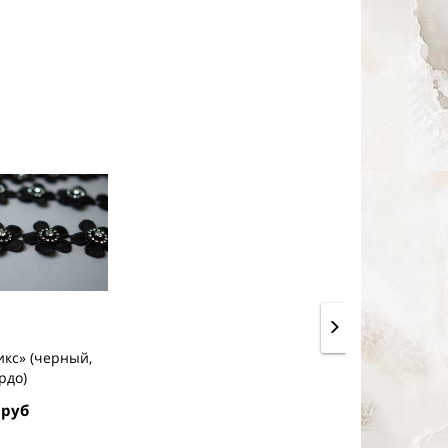
икс» (черный,
рдо)
 руб