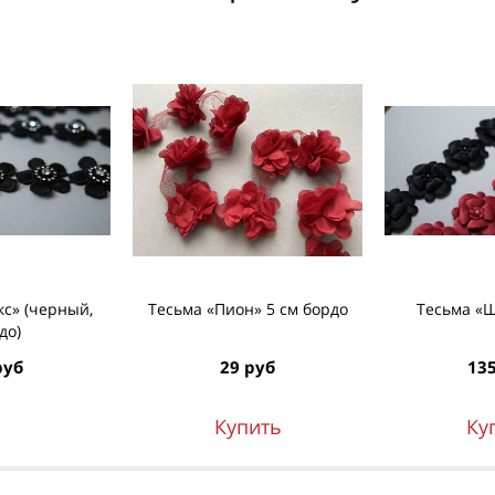
с» (черный,
Тесьма «Пион» 5 см бордо
Тесьма «
до)
руб
29 руб
135
Купить
Ку