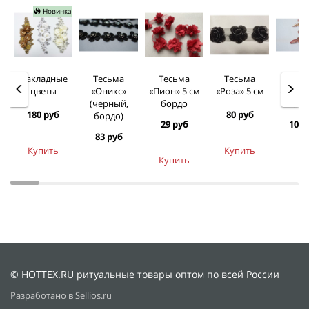
Новинка
Накладные
Тесьма
Тесьма
Тесьма
Тес
цветы
«Оникс»
«Пион» 5 см
«Роза» 5 см
«Нуар»
(черный,
бордо
бор
180 руб
80 руб
бордо)
29 руб
105 
83 руб
Купить
Купить
Купить
© HOTTEX.RU ритуальные товары оптом по всей России
Разработано в Sellios.ru