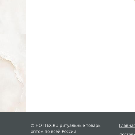
© HOTTEX.RU ритуальные товары
Главна
оптом по всей России
Достав