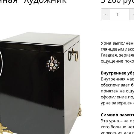
-
Урна выполнена
глянцевым лако
Гладкая, зеркал
ощущение поко
Внутреннее уб
Внутренняя час
обеспечивает б
приятен на ощу
оформление под
урне завершен
Символ памят
Эта урна – не п
кого больше не
упокоения для 