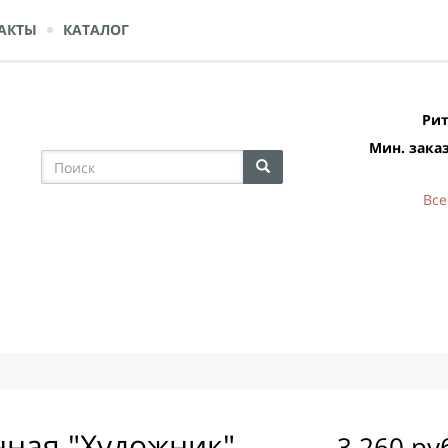
АКТЫ
КАТАЛОГ
Рит
Мин. заказ
Все
нная "Художник"
3 260 ру