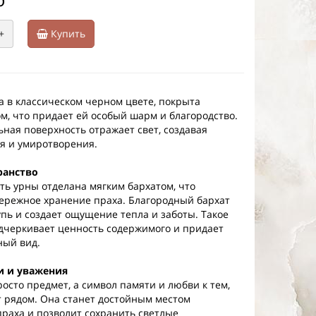
+
Купить
 в классическом черном цвете, покрыта
м, что придает ей особый шарм и благородство.
ьная поверхность отражает свет, создавая
я и умиротворения.
ранство
ть урны отделана мягким бархатом, что
ережное хранение праха. Благородный бархат
пь и создает ощущение тепла и заботы. Такое
черкивает ценность содержимого и придает
ный вид.
и и уважения
росто предмет, а символ памяти и любви к тем,
т рядом. Она станет достойным местом
праха и позволит сохранить светлые