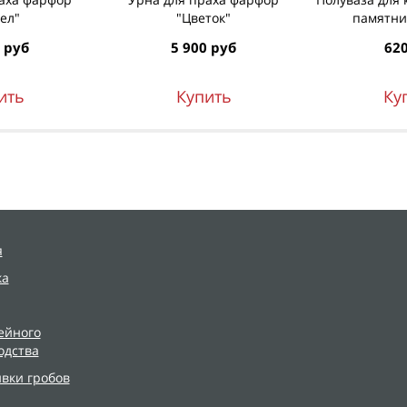
ел"
"Цветок"
памятник
 руб
5 900 руб
620
ить
Купить
Ку
я
ка
ейного
одства
ивки гробов