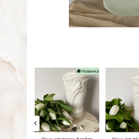
Новинка
Урна для праха фарфор
Урна для пр