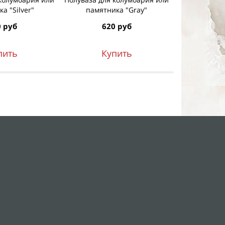
а "Silver"
памятника "Gray"
памятн
 руб
620 руб
62
пить
Купить
К