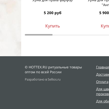
"Анг
5 200 руб
5 900
Купить
Куп
© HOTTEX.RU ритуальные товары
Главна
оптом по всей России
Достав
Разработано в Sellios.ru
Оплата
Для шв
произв
Для об