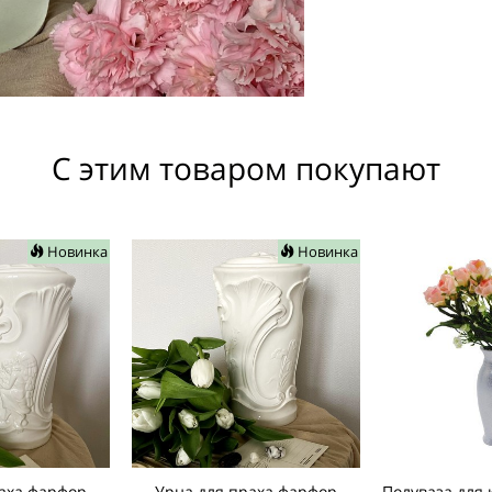
С этим товаром покупают
Новинка
Новинка
аха фарфор
Урна для праха фарфор
Полуваза для