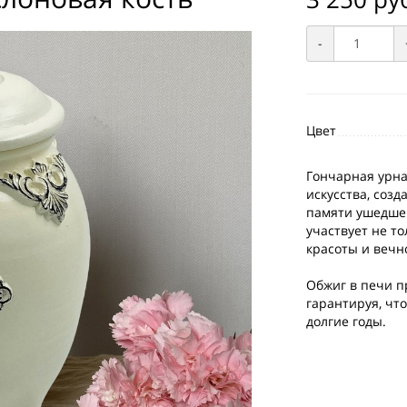
-
Цвет
Гончарная урна 
искусства, соз
памяти ушедшег
участвует не то
красоты и вечн
Обжиг в печи п
гарантируя, чт
долгие годы.