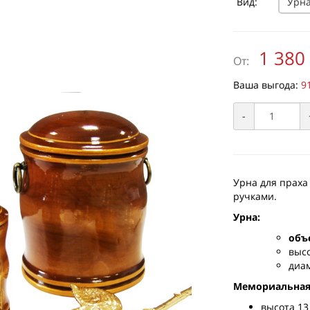
Вид:
Урна
1 380
От:
Ваша выгода:
9
-
Урна для праха
ручками.
Урна:
объ
высо
диам
Мемориальная
высота 13