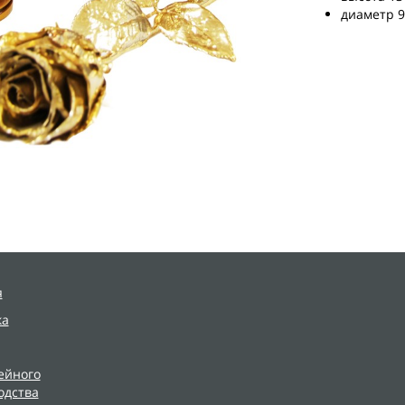
диаметр 9
я
ка
ейного
одства