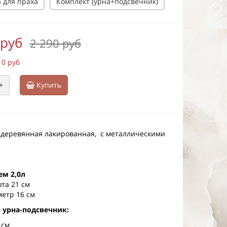
 для праха
Комплект (урна+подсвечник)
 руб
2 290 руб
10 руб
+
Купить
 деревянная лакированная, с металлическими
ем 2,0л
та 21 см
етр 16 см
 урна-подсвечник:
 см