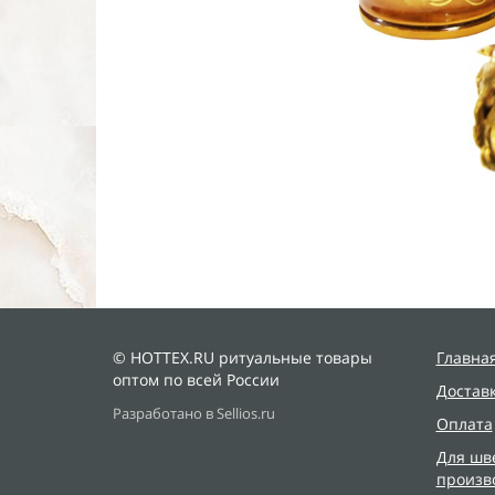
© HOTTEX.RU ритуальные товары
Главна
оптом по всей России
Достав
Разработано в Sellios.ru
Оплата
Для шв
произв