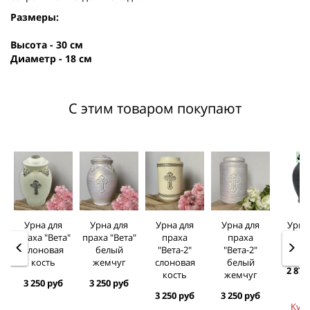
Размеры:
Высота - 30 см
Диаметр - 18 см
С этим товаром покупают
Н
Урна для
Урна для
Урна для
Урна для
Урна
праха "Вета"
праха "Вета"
праха
праха
пра
слоновая
белый
"Вета-2"
"Вета-2"
гонча
кость
жемчуг
слоновая
белый
2 870
кость
жемчуг
3 250 руб
3 250 руб
3 250 руб
3 250 руб
Куп