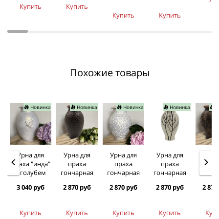
Купить
Купить
Купить
Купить
Похожие товары
Новинка
Новинка
Новинка
Новинка
Н
Урна для
Урна для
Урна для
Урна для
Урна
праха "инда"
праха
праха
праха
пра
с голубем
гончарная
гончарная
гончарная
гонча
3 040 руб
2 870 руб
2 870 руб
2 870 руб
2 870
Купить
Купить
Купить
Купить
Куп