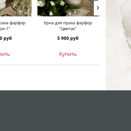
праха фарфор
Урна для праха фарфор
Урна для
ри-1"
"Цветок"
"
0 руб
5 900 руб
5 9
пить
Купить
К