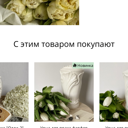
С этим товаром покупают
Новинка
ха "Олди-2"
Урна для праха фарфор
Урна для 