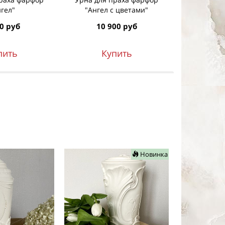
нгел"
"Ангел с цветами"
"венок
0 руб
10 900 руб
6 7
пить
Купить
К
Новинка