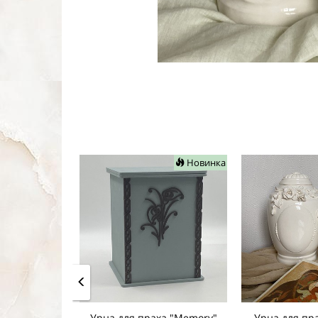
Новинка
Урна для праха "Memory"
Урна для пра