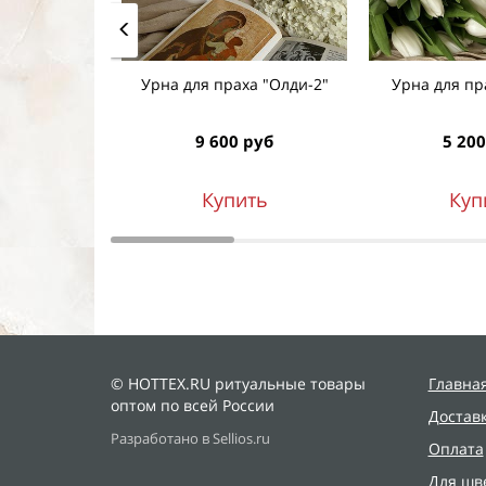
Урна для праха "Олди-2"
Урна для пр
9 600 руб
5 200
Купить
Куп
© HOTTEX.RU ритуальные товары
Главна
оптом по всей России
Достав
Разработано в Sellios.ru
Оплата
Для шв