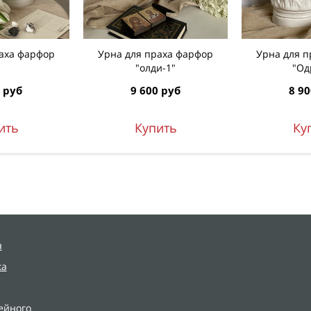
аха фарфор
Урна для праха фарфор
Урна для 
"олди-1"
"Од
 руб
9 600 руб
8 90
ить
Купить
Ку
я
ка
ейного