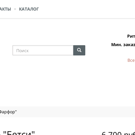
АКТЫ
КАТАЛОГ
Рит
Мин. заказ
Все
Фарфор"
 "Бетси"
6 700 ру