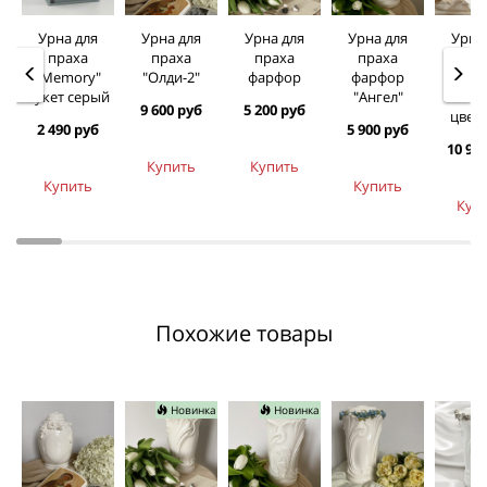
Урна для
Урна для
Урна для
Урна для
Урна
праха
праха
праха
праха
пра
"Memory"
"Олди-2"
фарфор
фарфор
фар
букет серый
"Ангел"
"Анг
9 600 руб
5 200 руб
цвет
2 490 руб
5 900 руб
10 90
Купить
Купить
Купить
Купить
Куп
Похожие товары
Новинка
Новинка