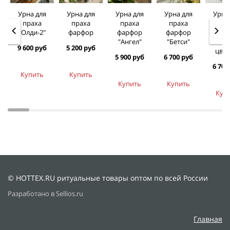
Урна для
Урна для
Урна для
Урна для
Урна
праха
праха
праха
праха
пра
"Олди-2"
фарфор
фарфор
фарфор
фар
"Ангел"
"Бетси"
"вено
9 600 руб
5 200 руб
цвет
5 900 руб
6 700 руб
6 700
Купить
Купить
Купить
Купить
Куп
© HOTTEX.RU ритуальные товары оптом по всей России
Разработано в Sellios.ru
Главная