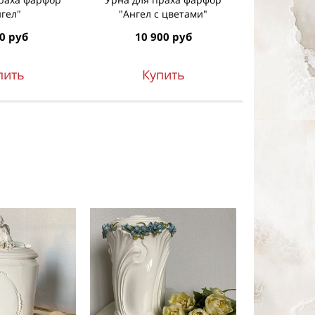
нгел"
"Ангел с цветами"
"
0 руб
10 900 руб
6 7
пить
Купить
К