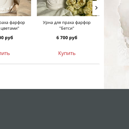
праха фарфор
Урна для праха фарфор
Урна для
с цветами"
"Бетси"
"венок
00 руб
6 700 руб
6 7
пить
Купить
К