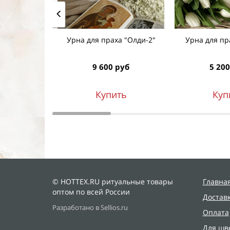
Урна для праха "Олди-2"
Урна для пр
9 600 руб
5 200
Купить
Куп
© HOTTEX.RU ритуальные товары
Главна
оптом по всей России
Достав
Разработано в Sellios.ru
Оплата
Для шв