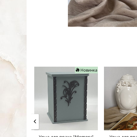
Новинка
Урна для праха "Memory"
Урна для пра