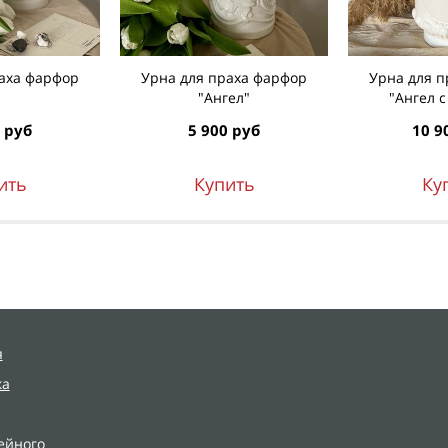
аха фарфор
Урна для праха фарфор
Урна для 
"Ангел"
"Ангел 
 руб
5 900 руб
10 9
ить
Купить
Ку
я
ка
ейного