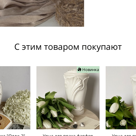
С этим товаром покупают
Новинка
ха "Олди-2"
Урна для праха фарфор
Урна для 