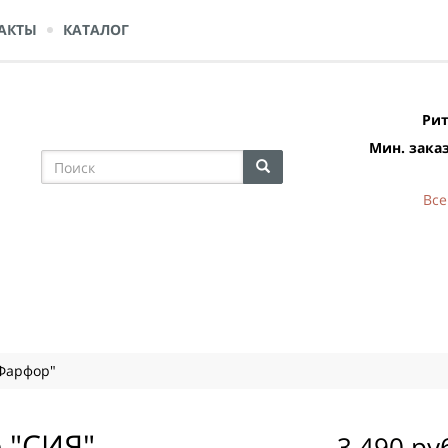
АКТЫ
КАТАЛОГ
Рит
Мин. заказ
Все
Фарфор"
 "СИЯ"
3 490 ру