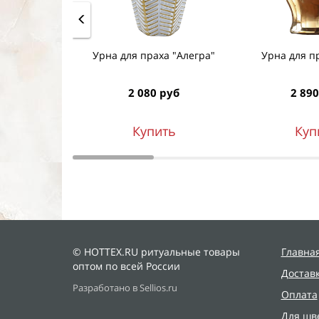
Урна для праха "Алегра"
Урна для пр
2 080 руб
2 890
Купить
Куп
© HOTTEX.RU ритуальные товары
Главна
оптом по всей России
Достав
Разработано в Sellios.ru
Оплата
Для шв