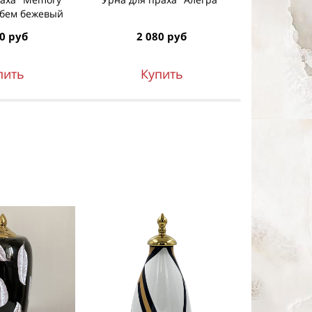
лубем бежевый
0 руб
2 080 руб
1 7
пить
Купить
К