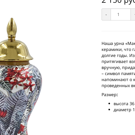
-
Наша урна «Мак
керамики, что 
долгие годы. И
притягивает вз
вручную, прида
– символ памяти
напоминают о к
проведенных в
Размер
:
высота 36
диаметр 1