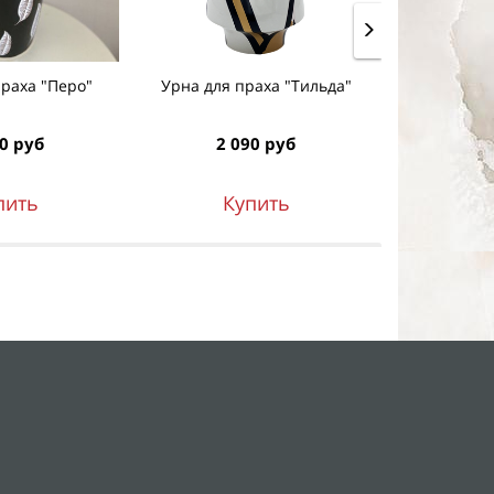
праха "Перо"
Урна для праха "Тильда"
Урна для п
0 руб
2 090 руб
1 8
пить
Купить
К