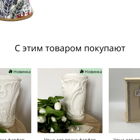
С этим товаром покупают
Новинка
Новинка
аха фарфор
Урна для праха фарфор
Урна для п