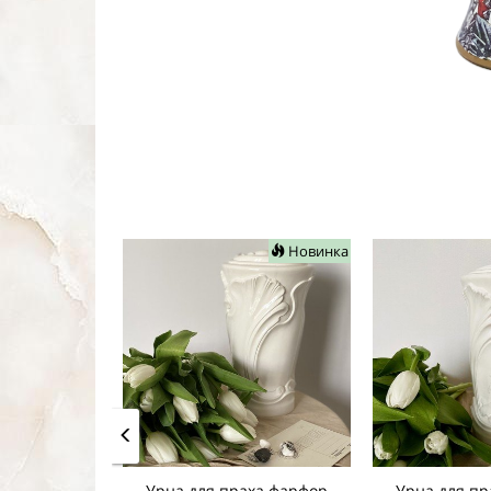
Новинка
Урна для праха фарфор
Урна для пр