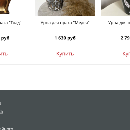
аха "Голд"
Урна для праха "Медея"
Урна для 
 руб
1 630 руб
2 79
ить
Купить
Ку
я
ка
ейного