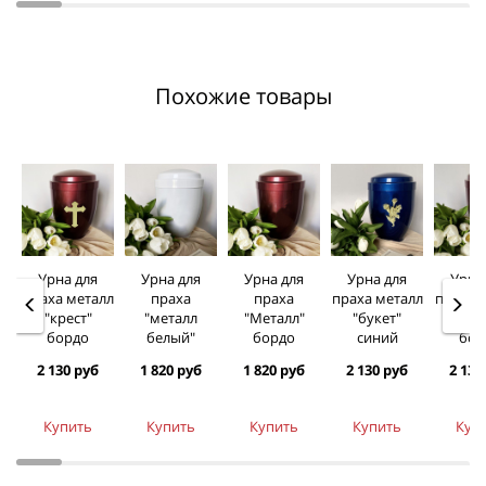
Похожие товары
Урна для
Урна для
Урна для
Урна для
Урна
праха металл
праха
праха
праха металл
праха 
"крест"
"металл
"Металл"
"букет"
"кол
бордо
белый"
бордо
синий
бор
2 130 руб
1 820 руб
1 820 руб
2 130 руб
2 130
Купить
Купить
Купить
Купить
Куп