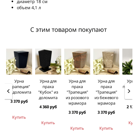
диаметр 18 см
объем 4,1 л
С этим товаром покупают
Урна
Урна для
Урна для
Урна для
Урна
"Трапеция"
праха
праха
праха
праха 
из доломита
"Кубок" из
"Трапеция"
"Трапеция"
"бук
доломита
из розового
из бежевого
син
3 370 руб
мрамора
мрамора
4 360 руб
2 130
3 370 руб
3 370 руб
Купить
Купить
Куп
Купить
Купить