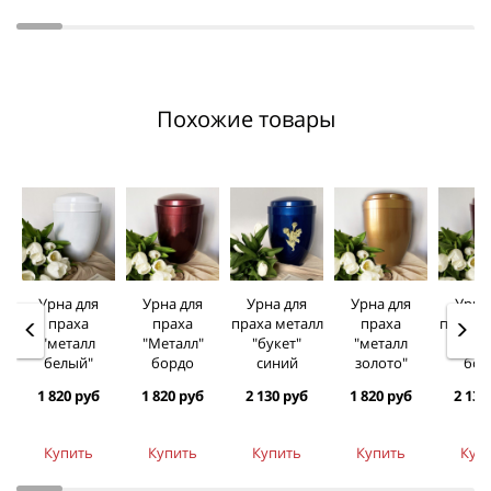
Похожие товары
Урна для
Урна для
Урна для
Урна для
Урна
праха
праха
праха металл
праха
праха 
"металл
"Металл"
"букет"
"металл
"кол
белый"
бордо
синий
золото"
бор
1 820 руб
1 820 руб
2 130 руб
1 820 руб
2 130
Купить
Купить
Купить
Купить
Куп