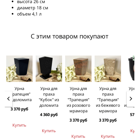
высота 26 см
диаметр 18 см
объем 4,1 л
С этим товаром покупают
Н
Урна
Урна для
Урна для
Урна для
Урна
"Трапеция"
праха
праха
праха
пра
из доломита
"Кубок" из
"Трапеция"
"Трапеция"
пласт
доломита
из розового
из бежевого
изобра
3 370 руб
мрамора
мрамора
4 360 руб
570 
3 370 руб
3 370 руб
Купить
Купить
Куп
Купить
Купить