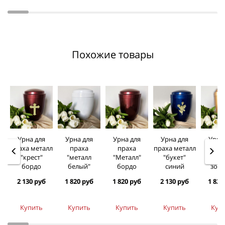
Похожие товары
Урна для
Урна для
Урна для
Урна для
Урна
праха металл
праха
праха
праха металл
пра
"крест"
"металл
"Металл"
"букет"
"мет
бордо
белый"
бордо
синий
золо
2 130 руб
1 820 руб
1 820 руб
2 130 руб
1 820
Купить
Купить
Купить
Купить
Куп