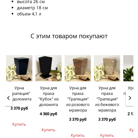
высота 26 см
диаметр 18 см
объем 4,1 л
С этим товаром покупают
Урна
Урна для
Урна для
Урна для
Урна
"Трапеция"
праха
праха
праха
праха 
из доломита
"Кубок" из
"Трапеция"
"Трапеция"
"бук
доломита
из розового
из бежевого
син
3 370 руб
мрамора
мрамора
4 360 руб
2 130
3 370 руб
3 370 руб
Купить
Купить
Куп
Купить
Купить