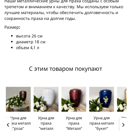
Наши металлические урны для праха созданы с особым
трепетом и вниманием к качеству. Мы используем только
лучшие материалы, чтобы обеспечить долговечность и
сохранность праха на долгие годы.
Размер
:
высота 26 см
диаметр 18 см
объем 4,1 л
С этим товаром покупают
Урна для
Урна для
Урна для
Урна для
Урна
праха металл
праха
праха
праха металл
пра
"роза"
"металл
"Металл"
"букет"
"мет