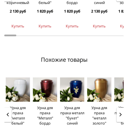
коричневый
белый"
бордо
синий
золо
2 130 руб
1 820 руб
1 820 руб
2 130 руб
1 820
Купить
Купить
Купить
Купить
Куп
Похожие товары
Урна для
Урна для
Урна для
Урна для
Урна
праха
праха
праха металл
праха
праха 
"металл
"Металл"
"букет"
"металл
"кол
белый"
бордо
синий
золото"
бор