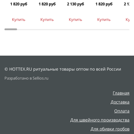
1 820 руб
1 820 руб
2 130 руб
1 820 руб
2 130
Купить
Купить
Купить
Купить
Куп
© HOTTEX.RU ритуальные товары оптом по всей России
Разработано в Sellios.ru
Главная
Доставка
Оплата
Для швейного производства
Для обивки гробов