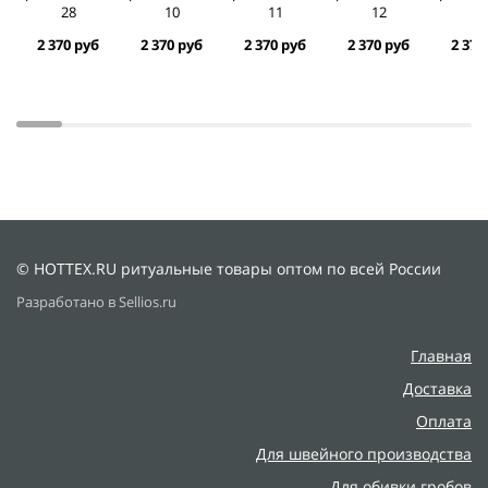
28
10
11
12
1
2 370 руб
2 370 руб
2 370 руб
2 370 руб
2 370
© HOTTEX.RU ритуальные товары оптом по всей России
Разработано в Sellios.ru
Главная
Доставка
Оплата
Для швейного производства
Для обивки гробов