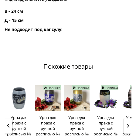
В - 24 см
Д - 15 см
Не подходит под капсулу!
Похожие товары
Новинка
Новинка
Новинка
Н
Урна для
Урна для
Урна для
Урна для
Урна
праха с
праха с
праха с
праха с
прах
ручной
ручной
ручной
ручной
руч
росписью №
росписью №
росписью №
росписью №
роспи