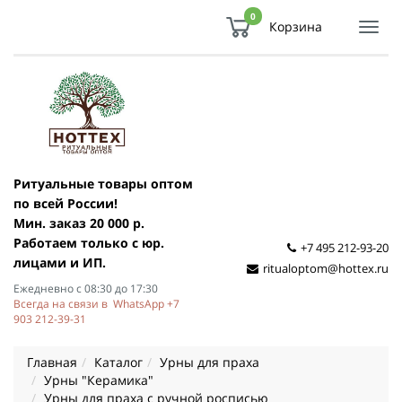
0
Корзина
Показ
Спря
мен
Ритуальные товары оптом
по всей России!
Мин. заказ 20 000 р.
Работаем только с юр.
+7 495 212-93-20
лицами и ИП.
ritualoptom@hottex.ru
Ежедневно с 08:30 до 17:30
Всегда на связи в WhatsApp +7
903 212-39-31
Главная
Каталог
Урны для праха
Урны "Керамика"
Урны для праха с ручной росписью