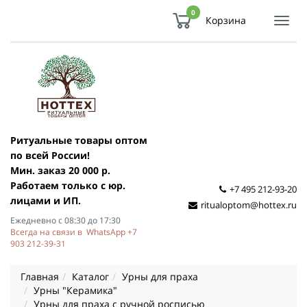
0
Корзина
Показ
Спря
мен
Ритуальные товары оптом
по всей России!
Мин. заказ 20 000 р.
Работаем только с юр.
+7 495 212-93-20
лицами и ИП.
ritualoptom@hottex.ru
Ежедневно с 08:30 до 17:30
Всегда на связи в WhatsApp +7
903 212-39-31
Главная
Каталог
Урны для праха
Урны "Керамика"
Урны для праха с ручной росписью