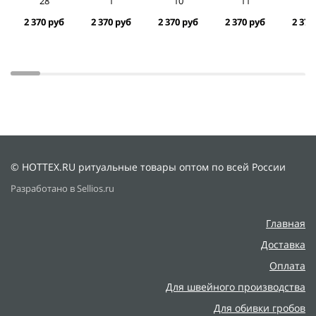
28
1
10
11
1
2 370 руб
2 370 руб
2 370 руб
2 370 руб
2 370
© HOTTEX.RU ритуальные товары оптом по всей России
Разработано в Sellios.ru
Главная
Доставка
Оплата
Для швейного производства
Для обивки гробов