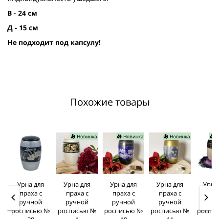
В - 24 см
Д - 15 см
Не подходит под капсулу!
Похожие товары
Новинка
Новинка
Новинка
Н
Урна для
Урна для
Урна для
Урна для
Урна
праха с
праха с
праха с
праха с
прах
ручной
ручной
ручной
ручной
руч
росписью №
росписью №
росписью №
росписью №
роспи