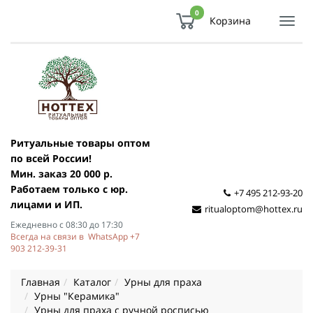
0
Корзина
Показ
Спря
мен
Ритуальные товары оптом
по всей России!
Мин. заказ 20 000 р.
Работаем только с юр.
+7 495 212-93-20
лицами и ИП.
ritualoptom@hottex.ru
Ежедневно с 08:30 до 17:30
Всегда на связи в WhatsApp +7
903 212-39-31
Главная
Каталог
Урны для праха
Урны "Керамика"
Урны для праха с ручной росписью