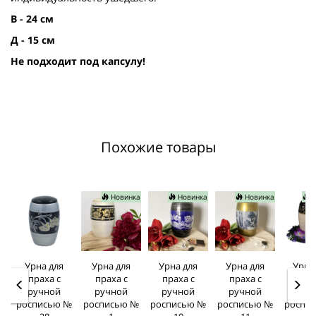
В - 24 см
Д - 15 см
Не подходит под капсулу!
Похожие товары
Новинка
Новинка
Новинка
Н
Урна для
Урна для
Урна для
Урна для
Урна
праха с
праха с
праха с
праха с
прах
ручной
ручной
ручной
ручной
руч
росписью №
росписью №
росписью №
росписью №
роспи