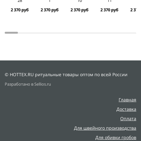
28
1
10
11
1
2 370 руб
2 370 руб
2 370 руб
2 370 руб
2 370
© HOTTEX.RU ритуальные товары оптом по всей России
Разработано в Sellios.ru
Главная
Доставка
Оплата
Для швейного производства
Для обивки гробов