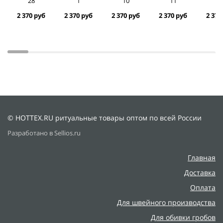
28
1
10
11
1
2 370 руб
2 370 руб
2 370 руб
2 370 руб
2 370
© HOTTEX.RU ритуальные товары оптом по всей России
Разработано в Sellios.ru
Главная
Доставка
Оплата
Для швейного производства
Для обивки гробов