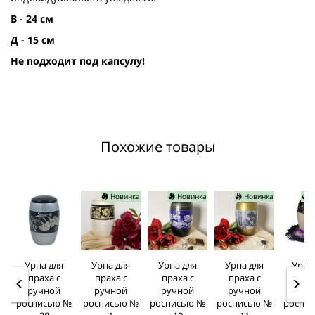
В - 24 см
Д - 15 см
Не подходит под капсулу!
Похожие товары
Новинка
Новинка
Новинка
Н
Урна для
Урна для
Урна для
Урна для
Урна
праха с
праха с
праха с
праха с
прах
ручной
ручной
ручной
ручной
руч
росписью №
росписью №
росписью №
росписью №
роспи