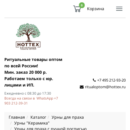
0
Корзина
Показ
Спря
мен
Ритуальные товары оптом
по всей России!
Мин. заказ 20 000 р.
Работаем только с юр.
+7 495 212-93-20
лицами и ИП.
ritualoptom@hottex.ru
Ежедневно с 08:30 до 17:30
Всегда на связи в WhatsApp +7
903 212-39-31
Главная
Каталог
Урны для праха
Урны "Керамика"
Урны для праха с ручной росписью