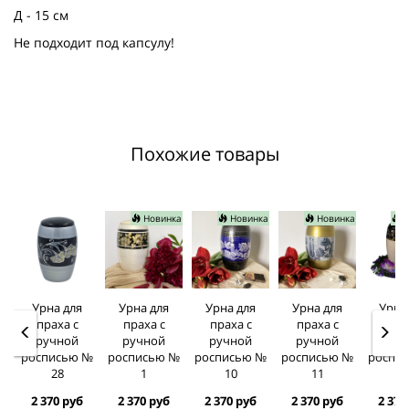
Д - 15 см
Не подходит под капсулу!
Похожие товары
Новинка
Новинка
Новинка
Н
Урна для
Урна для
Урна для
Урна для
Урна
праха с
праха с
праха с
праха с
прах
ручной
ручной
ручной
ручной
руч
росписью №
росписью №
росписью №
росписью №
роспи
28
1
10
11
1
2 370 руб
2 370 руб
2 370 руб
2 370 руб
2 370