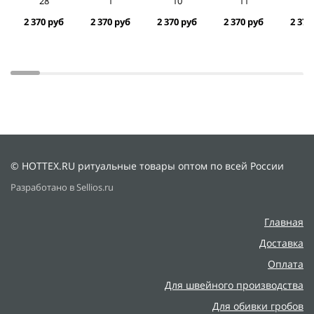
28
1
10
11
1
2 370 руб
2 370 руб
2 370 руб
2 370 руб
2 370
© HOTTEX.RU ритуальные товары оптом по всей России
Разработано в Sellios.ru
Главная
Доставка
Оплата
Для швейного производства
Для обивки гробов