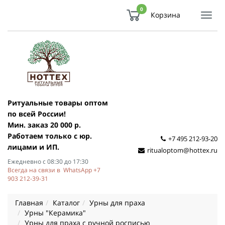
0
Корзина
Показ
Спря
мен
Ритуальные товары оптом
по всей России!
Мин. заказ 20 000 р.
Работаем только с юр.
+7 495 212-93-20
лицами и ИП.
ritualoptom@hottex.ru
Ежедневно с 08:30 до 17:30
Всегда на связи в WhatsApp +7
903 212-39-31
Главная
Каталог
Урны для праха
Урны "Керамика"
Урны для праха с ручной росписью