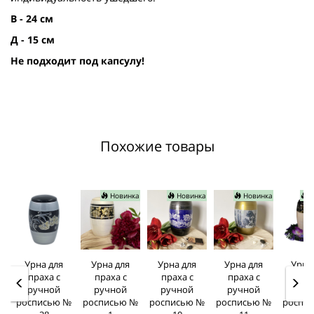
В - 24 см
Д - 15 см
Не подходит под капсулу!
Похожие товары
Новинка
Новинка
Новинка
Н
Урна для
Урна для
Урна для
Урна для
Урна
праха с
праха с
праха с
праха с
прах
ручной
ручной
ручной
ручной
руч
росписью №
росписью №
росписью №
росписью №
роспи