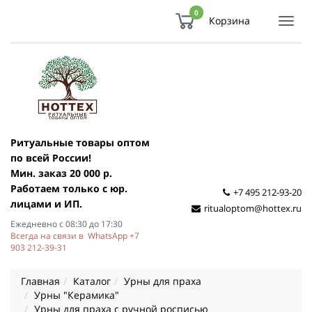
0
Корзина
Показ
Спря
мен
Ритуальные товары оптом
по всей России!
Мин. заказ 20 000 р.
Работаем только с юр.
+7 495 212-93-20
лицами и ИП.
ritualoptom@hottex.ru
Ежедневно с 08:30 до 17:30
Всегда на связи в WhatsApp +7
903 212-39-31
Главная
Каталог
Урны для праха
Урны "Керамика"
Урны для праха с ручной росписью