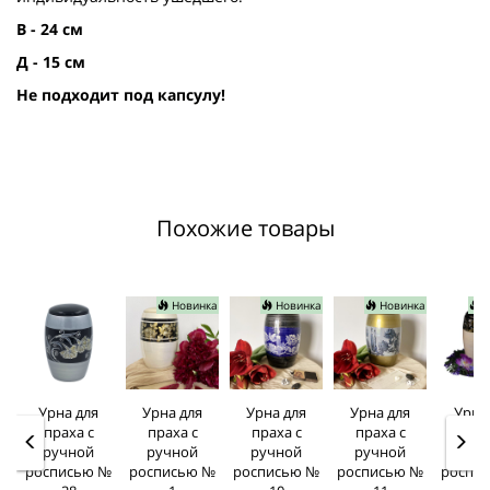
В - 24 см
Д - 15 см
Не подходит под капсулу!
Похожие товары
Новинка
Новинка
Новинка
Н
Урна для
Урна для
Урна для
Урна для
Урна
праха с
праха с
праха с
праха с
прах
ручной
ручной
ручной
ручной
руч
росписью №
росписью №
росписью №
росписью №
роспи