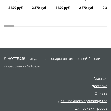
28
1
10
11
1
2 370 руб
2 370 руб
2 370 руб
2 370 руб
2 370
© HOTTEX.RU ритуальные товары оптом по всей России
Разработано в Sellios.ru
Главная
Доставка
Оплата
Для швейного производства
Для обивки гробов