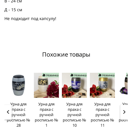
В - 24 см
Д - 15 см
Не подходит под капсулу!
Похожие товары
Новинка
Новинка
Новинка
Н
Урна для
Урна для
Урна для
Урна для
Урна
праха с
праха с
праха с
праха с
прах
ручной
ручной
ручной
ручной
руч
росписью №
росписью №
росписью №
росписью №
роспи
28
1
10
11
1