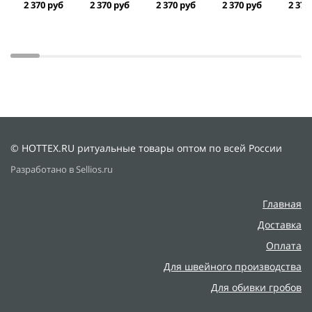
2 370 руб
2 370 руб
2 370 руб
2 370 руб
2 370
© HOTTEX.RU ритуальные товары оптом по всей России
Разработано в Sellios.ru
Главная
Доставка
Оплата
Для швейного производства
Для обивки гробов