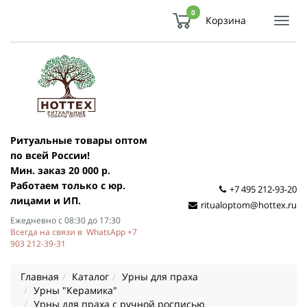
0
Корзина
Показ
Спря
мен
Ритуальные товары оптом
по всей России!
Мин. заказ 20 000 р.
Работаем только с юр.
+7 495 212-93-20
лицами и ИП.
ritualoptom@hottex.ru
Ежедневно с 08:30 до 17:30
Всегда на связи в WhatsApp +7
903 212-39-31
Главная
Каталог
Урны для праха
Урны "Керамика"
Урны для праха с ручной росписью