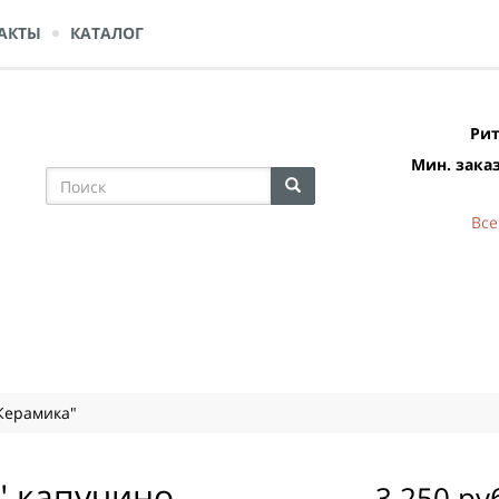
АКТЫ
КАТАЛОГ
Рит
Мин. заказ
Все
Керамика"
" капучино
3 250 ру