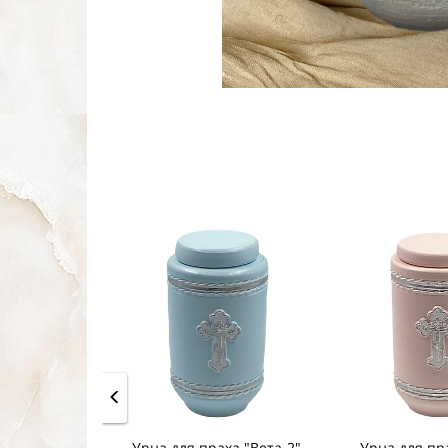
Урна для праха "Вета-2"
Урна для пра