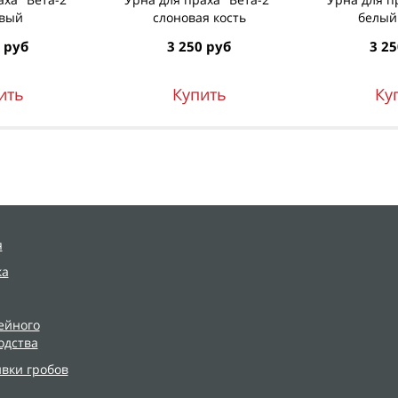
овый
слоновая кость
белый
 руб
3 250 руб
3 25
ить
Купить
Ку
я
ка
ейного
одства
ивки гробов