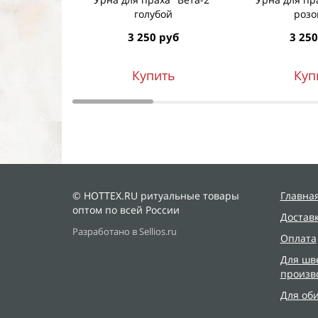
голубой
роз
3 250 руб
3 250
Купить
Куп
© HOTTEX.RU ритуальные товары
Главна
оптом по всей России
Достав
Разработано в Sellios.ru
Оплата
Для шв
произв
Для об