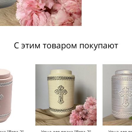
С этим товаром покупают
ха "Вета-2"
Урна для праха "Вета-2"
Урна для п