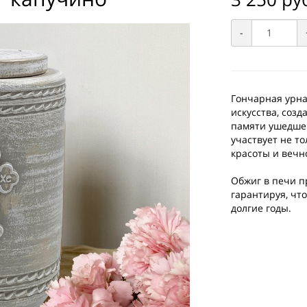
-
Гончарная урна 
искусства, соз
памяти ушедшег
участвует не то
красоты и вечн
Обжиг в печи п
гарантируя, чт
долгие годы.