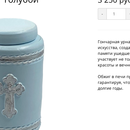
-
Гончарная урна 
искусства, соз
памяти ушедшег
участвует не то
красоты и вечн
Обжиг в печи п
гарантируя, чт
долгие годы.