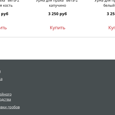
ха "Вета-2"
Урна для праха "Вета-2"
Урна для п
я кость
капучино
белый
 руб
3 250 руб
3 25
ить
Купить
Ку
я
ка
ейного
одства
ивки гробов