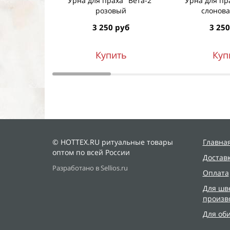
Урна для праха "Вета-2"
Урна для пра
розовый
слонова
3 250 руб
3 250
Купить
Куп
© HOTTEX.RU ритуальные товары
Главна
оптом по всей России
Достав
Разработано в Sellios.ru
Оплата
Для шв
произв
Для об