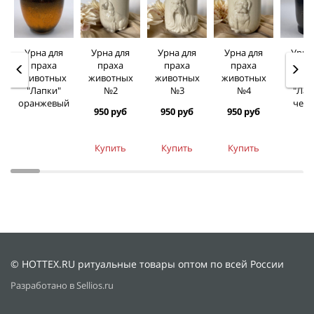
Урна для
Урна для
Урна для
Урна для
Урна
праха
праха
праха
праха
пра
животных
животных
животных
животных
живо
"Лапки"
№2
№3
№4
"Лап
оранжевый
чер
950 руб
950 руб
950 руб
Купить
Купить
Купить
© HOTTEX.RU ритуальные товары оптом по всей России
Разработано в Sellios.ru