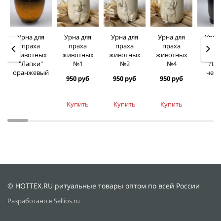
Урна для
Урна для
Урна для
Урна для
Урна
праха
праха
праха
праха
пра
животных
животных
животных
животных
живо
"Лапки"
№1
№2
№4
"Лап
оранжевый
чер
950 руб
950 руб
950 руб
Купить
Купить
Купить
© HOTTEX.RU ритуальные товары оптом по всей России
Разработано в Sellios.ru