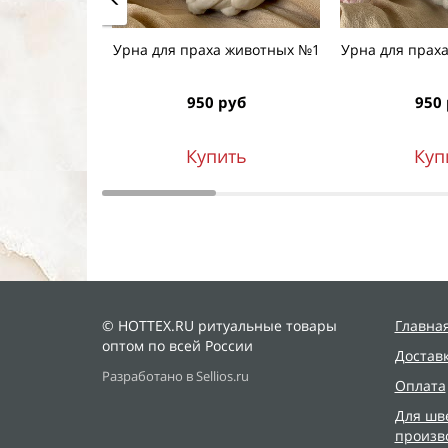
Урна для праха животных №1
Урна для прах
950 руб
950
Купить
Куп
© HOTTEX.RU ритуальные товары
Главна
оптом по всей России
Достав
Разработано в Sellios.ru
Оплата
Для шв
произв