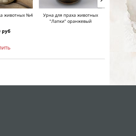
ха животных №4
Урна для праха животных
Урна для 
"Лапки" оранжевый
ф
 руб
2 5
пить
К