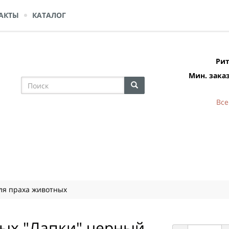
АКТЫ
КАТАЛОГ
Рит
Мин. заказ
Все
ля праха животных
ных "Лапки" черный