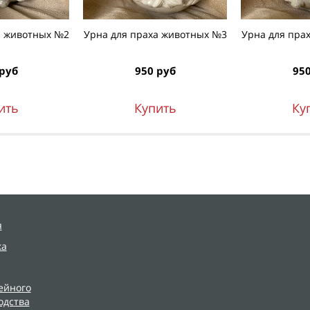
а животных №2
Урна для праха животных №3
Урна для пра
 руб
950 руб
950
ить
Купить
Ку
я
ка
ейного
одства