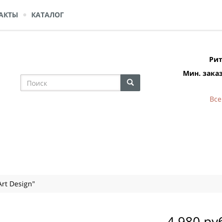
АКТЫ
КАТАЛОГ
Рит
Мин. заказ
Все
rt Design"
4 980 ру