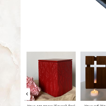
Урна для праха "Бонсай Лес"
Урна куб "Кр