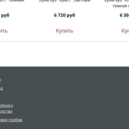
темная 
 руб
6 720 руб
6 30
ить
Купить
Ку
я
ка
ейного
одства
ивки гробов