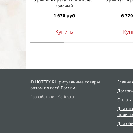
красный
1 670 руб
6 720
Купить
Куп
© HOTTEX.RU ритуальные товары
Главна
оптом по всей России
Достав
Разработано в Sellios.ru
Оплата
Для шв
произв
Для об