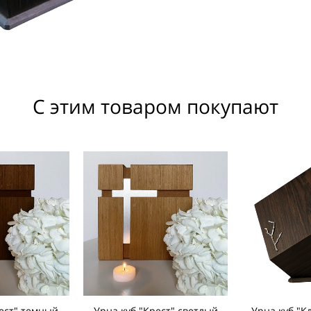
С этим товаром покупают
ест" темный
Урна куб "Крест" светлый
Урна куб "