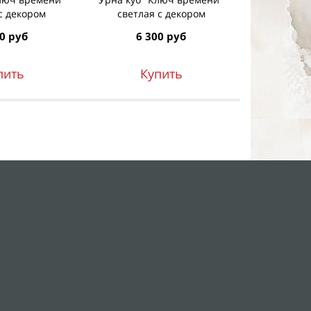
с декором
светлая с декором
с
0 руб
6 300 руб
6 3
пить
Купить
К