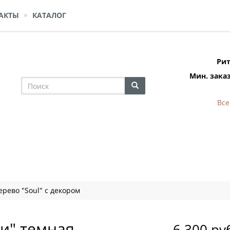
АКТЫ
КАТАЛОГ
Рит
Мин. заказ
Все
рево "Soul" с декором
и" темная
6 300 ру