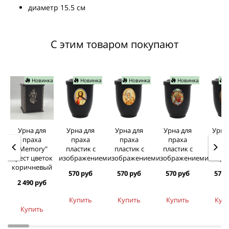
диаметр 15.5 см
С этим товаром покупают
Новинка
Новинка
Новинка
Новинка
Н
Урна для
Урна для
Урна для
Урна для
Урна
праха
праха
праха
праха
пра
"Memory"
пластик с
пластик с
пластик с
пласт
крест цветок
изображением
изображением
изображением
изобра
коричневый
570 руб
570 руб
570 руб
570 
2 490 руб
Купить
Купить
Купить
Куп
Купить