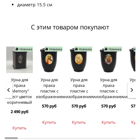
диаметр 15.5 см
С этим товаром покупают
Новинка
Новинка
Новинка
Новинка
Н
Урна для
Урна для
Урна для
Урна для
Урна
праха
праха
праха
праха
пра
"Memory"
пластик с
пластик с
пластик с
пласт
крест цветок
изображением
изображением
изображением
изобра
коричневый
570 руб
570 руб
570 руб
570 
2 490 руб
Купить
Купить
Купить
Куп
Купить