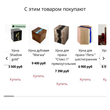
С этим товаром покупают
Новинка
Урна
Урна дубовая
Урна для
Урна для
Урна
"Shadow
"Магма"
праха
праха "Лета "
пра
gold"
"Стикс-1"
шестигранник
"Стикс-
9 400 руб
прямоугольник
3 500 руб
6 900 руб
6 590
7 390 руб
Купить
Купить
Купить
Куп
Купить