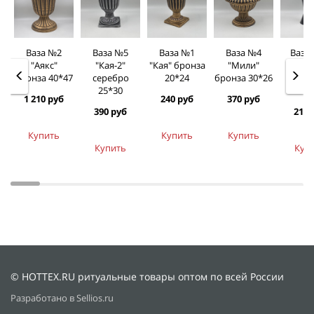
Ваза №2
Ваза №5
Ваза №1
Ваза №4
Ваза
"Аякс"
"Кая-2"
"Кая" бронза
"Мили"
"Кл
бронза 40*47
серебро
20*24
бронза 30*26
чер
25*30
18*
1 210 руб
240 руб
370 руб
390 руб
210 
Купить
Купить
Купить
Купить
Куп
© HOTTEX.RU ритуальные товары оптом по всей России
Разработано в Sellios.ru