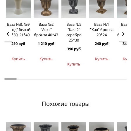
Ваза №8, №9
Ваза №2
Ваза №5
Ваза №1
Ваза
"Клод" белый
"Аякс"
"Кая-2"
"Кая" бронза
"Кл
20*30, 21*40
бронза 40*47
серебро
20*24
бронза
25*30
210 руб
1 210 руб
240 руб
340 
390 руб
Купить
Купить
Купить
Куп
Купить
Похожие товары