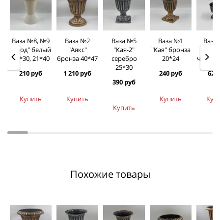
Ваза №8, №9
Ваза №2
Ваза №5
Ваза №1
Ваза
"Клод" белый
"Аякс"
"Кая-2"
"Кая" бронза
"Кей
20*30, 21*40
бронза 40*47
серебро
20*24
черная
25*30
210 руб
1 210 руб
240 руб
62 
390 руб
Купить
Купить
Купить
Куп
Купить
Похожие товары