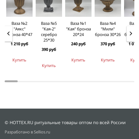
Ваза №2
Ваза №5
Ваза №1
Ваза №4
Ваза
"Аякс"
"Кая-2"
"Кая" бронза
"Мили"
"Орф
бронза 40*47
серебро
20*24
бронза 30*26
бронза
25*30
1 210 руб
240 руб
370 руб
1 070
390 руб
Купить
Купить
Купить
Куп
Купить
© HOTTEX.RU ритуальные товары оптом по всей России
Разработано в Sellios.ru