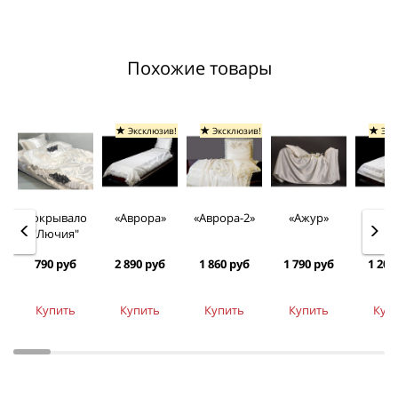
Похожие товары
Эксклюзив!
Эксклюзив!
Экс
Покрывало
«Аврора»
«Аврора-2»
«Ажур»
«Ариа
"Лючия"
790 руб
2 890 руб
1 860 руб
1 790 руб
1 200
Купить
Купить
Купить
Купить
Куп