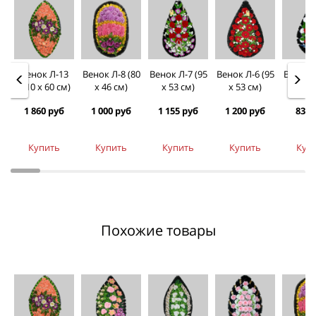
Венок Л-13
Венок Л-8 (80
Венок Л-7 (95
Венок Л-6 (95
Венок Л
(110 х 60 см)
х 46 см)
х 53 см)
х 53 см)
х 50
1 860 руб
1 000 руб
1 155 руб
1 200 руб
830 
Купить
Купить
Купить
Купить
Куп
Похожие товары