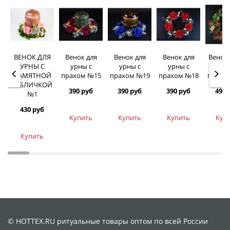
ВЕНОК ДЛЯ
Венок для
Венок для
Венок для
Венок
УРНЫ С
урны с
урны с
урны с
для у
ПАМЯТНОЙ
прахом №15
прахом №19
прахом №18
прахо
ТАБЛИЧКОЙ
390 руб
390 руб
390 руб
490 
№1
430 руб
Купить
Купить
Купить
Куп
Купить
© HOTTEX.RU ритуальные товары оптом по всей России