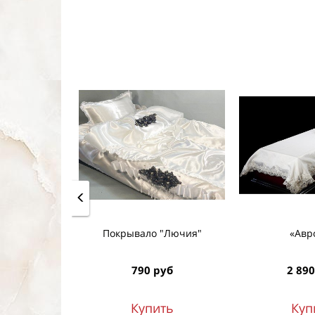
Покрывало "Лючия"
«Авр
790 руб
2 890
Купить
Куп