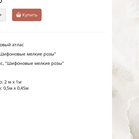
+
Купить
товый атлас
 "Шифоновые мелкие розы"
ас, "Шифоновые мелкие розы"
: 2 м х 1м
: 0,5м х 0,45м