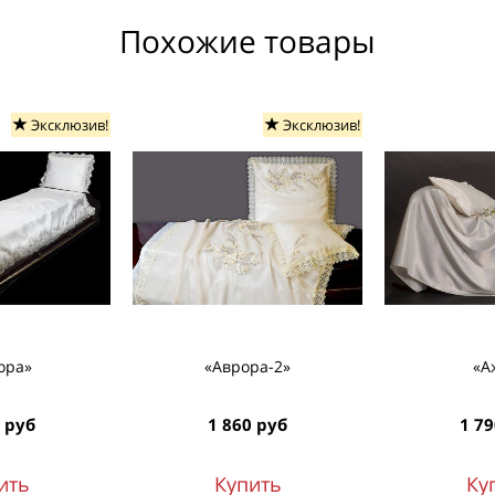
Похожие товары
Эксклюзив!
Эксклюзив!
ора»
«Аврора-2»
«А
 руб
1 860 руб
1 79
ить
Купить
Ку