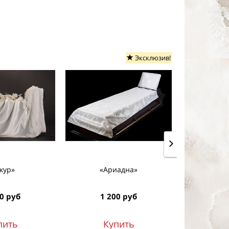
Эксклюзив!
жур»
«Ариадна»
«А
0 руб
1 200 руб
1 7
пить
Купить
К