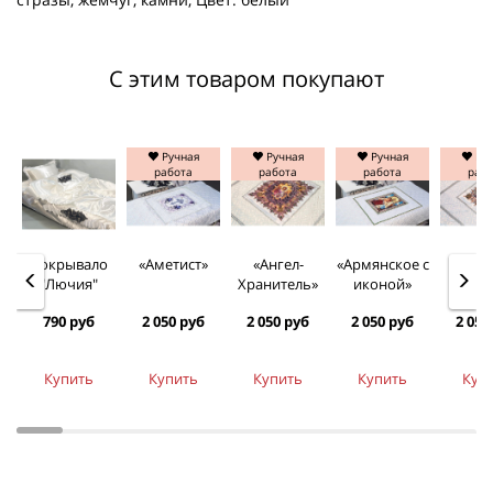
С этим товаром покупают
Ручная
Ручная
Ручная
Руч
работа
работа
работа
раб
Покрывало
«Аметист»
«Ангел-
«Армянское с
«Арха
"Лючия"
Хранитель»
иконой»
790 руб
2 050 руб
2 050 руб
2 050 руб
2 050
Купить
Купить
Купить
Купить
Куп