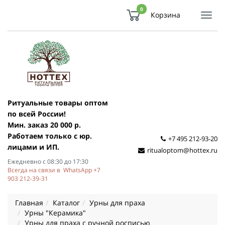
0
Корзина
Показ
Спря
мен
Ритуальные товары оптом
по всей России!
Мин. заказ 20 000 р.
Работаем только с юр.
+7 495 212-93-20
лицами и ИП.
ritualoptom@hottex.ru
Ежедневно с 08:30 до 17:30
Всегда на связи в WhatsApp +7
903 212-39-31
Главная
Каталог
Урны для праха
Урны "Керамика"
Урны для праха с ручной росписью